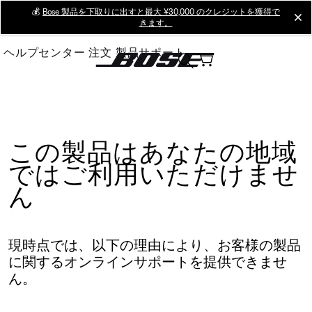
Skip
💰
Bose 製品を下取りに出すと最大 ¥30,000 のクレジットを獲得で
cl
きます。
to
Main
ヘルプセンター
注文
製品サポート
この製品はあなたの地域
ではご利用いただけませ
ん
現時点では、以下の理由により、お客様の製品
に関するオンラインサポートを提供できませ
ん。