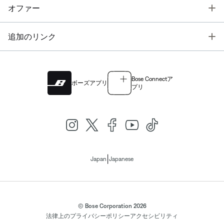
T
オファー
T
追加のリンク
Bose Connectア
ボーズアプリ
プリ
|
Japan
Japanese
© Bose Corporation 2026
法律上の
プライバシーポリシー
アクセシビリティ