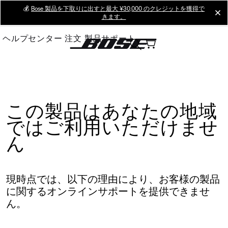
Skip
💰
Bose 製品を下取りに出すと最大 ¥30,000 のクレジットを獲得で
cl
きます。
to
Main
ヘルプセンター
注文
製品サポート
この製品はあなたの地域
ではご利用いただけませ
ん
現時点では、以下の理由により、お客様の製品
に関するオンラインサポートを提供できませ
ん。