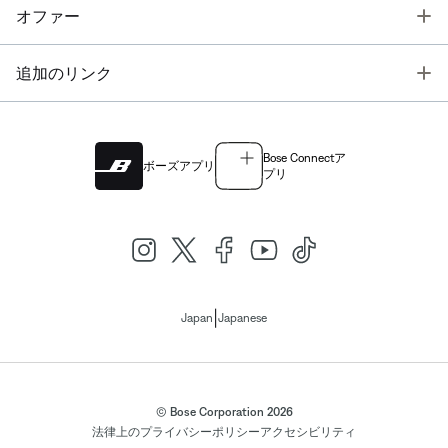
T
オファー
T
追加のリンク
Bose Connectア
ボーズアプリ
プリ
|
Japan
Japanese
© Bose Corporation 2026
法律上の
プライバシーポリシー
アクセシビリティ