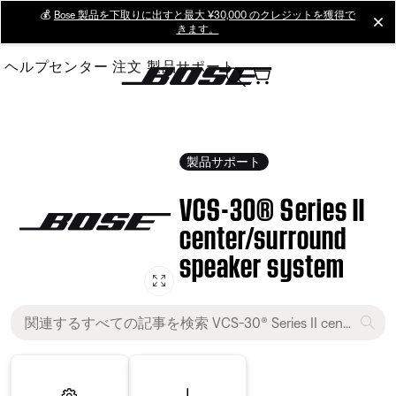
Skip
💰
Bose 製品を下取りに出すと最大 ¥30,000 のクレジットを獲得で
cl
きます。
to
Main
ヘルプセンター
注文
製品サポート
製品サポート
VCS-30® Series II
center/surround
speaker system