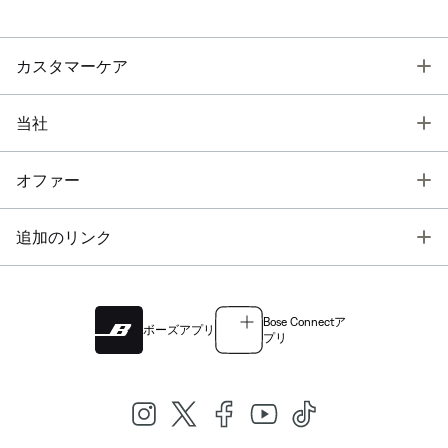
T
カスタマーケア
T
当社
T
オファー
T
追加のリンク
Bose Connectア
ボーズアプリ
プリ