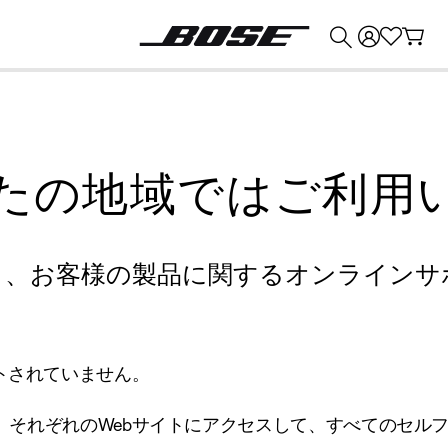
💰
Bose 製品を下取りに出すと最大 ¥30,000 のクレジットを獲得できます。
たの地域ではご利用
り、お客様の製品に関するオンラインサ
トされていません。
、それぞれのWebサイトにアクセスして、すべてのセル