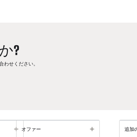
か?
合わせください。
Toggle
Toggle
オファー
追加