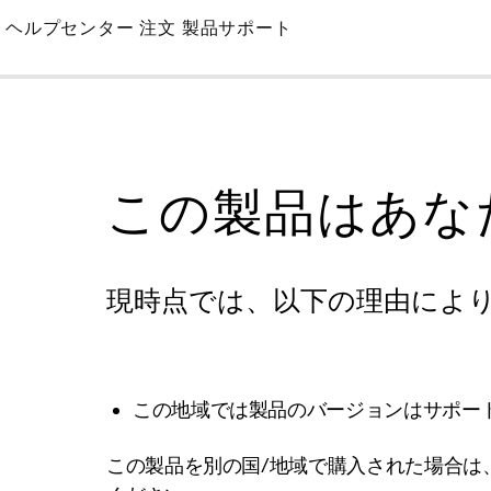
Skip
ヘルプセンター
注文
製品サポート
to
Main
この製品はあな
現時点では、以下の理由によ
この地域では製品のバージョンはサポー
この製品を別の国/地域で購入された場合は