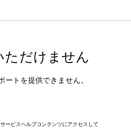
cl
いただけません
ポートを提供できません。
フサービスヘルプコンテンツにアクセスして