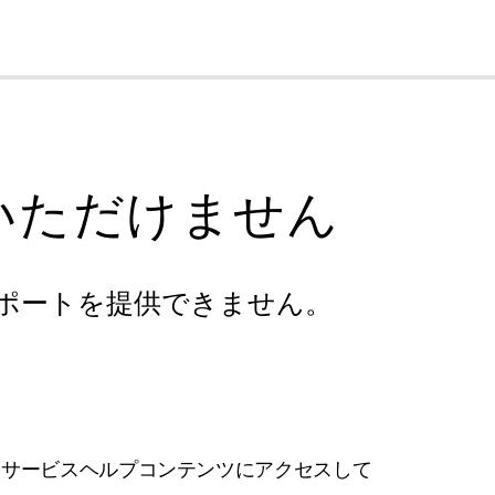
cl
いただけません
ポートを提供できません。
フサービスヘルプコンテンツにアクセスして