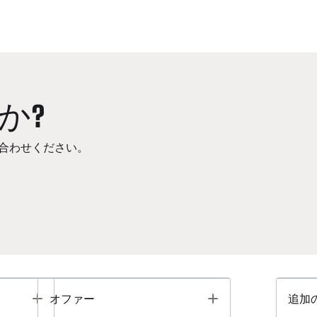
か?
合わせください。
Toggle
Toggle
オファー
追加