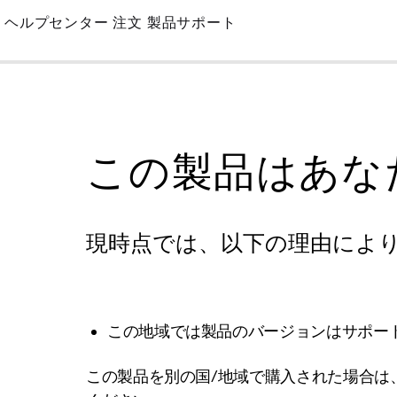
Skip
ヘルプセンター
注文
製品サポート
to
Main
この製品はあな
現時点では、以下の理由によ
この地域では製品のバージョンはサポー
この製品を別の国/地域で購入された場合は