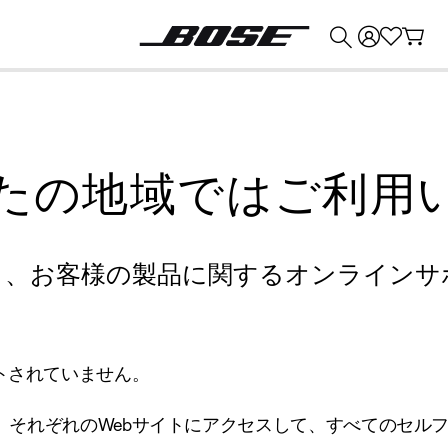
💰
Bose 製品を下取りに出すと最大 ¥30,000 のクレジットを獲得できます。
たの地域ではご利用
り、お客様の製品に関するオンラインサ
トされていません。
、それぞれのWebサイトにアクセスして、すべてのセル