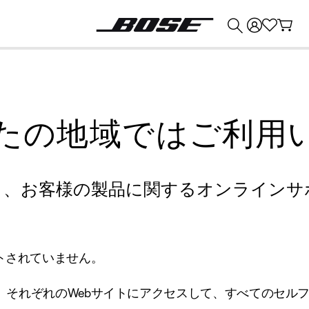
💰
Bose 製品を下取りに出すと最大 ¥30,000 のクレジットを獲得できます。
たの地域ではご利用
り、お客様の製品に関するオンラインサ
トされていません。
、それぞれのWebサイトにアクセスして、すべてのセル