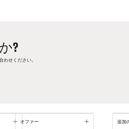
か?
合わせください。
Toggle
Toggle
オファー
追加