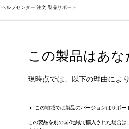
Skip
ヘルプセンター
注文
製品サポート
to
Main
この製品はあな
現時点では、以下の理由によ
この地域では製品のバージョンはサポー
この製品を別の国/地域で購入された場合は