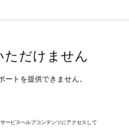
cl
いただけません
ポートを提供できません。
フサービスヘルプコンテンツにアクセスして