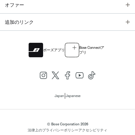
T
オファー
T
追加のリンク
Bose Connectア
ボーズアプリ
プリ
|
Japan
Japanese
© Bose Corporation 2026
法律上の
プライバシーポリシー
アクセシビリティ