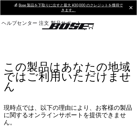
Skip
💰
Bose 製品を下取りに出すと最大 ¥30,000 のクレジットを獲得で
cl
きます。
to
Main
ヘルプセンター
注文
製品サポート
この製品はあなたの地域
ではご利用いただけませ
ん
現時点では、以下の理由により、お客様の製品
に関するオンラインサポートを提供できませ
ん。