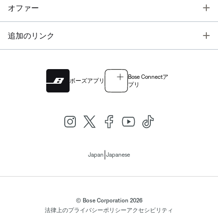
T
オファー
T
追加のリンク
Bose Connectア
ボーズアプリ
プリ
|
Japan
Japanese
© Bose Corporation 2026
法律上の
プライバシーポリシー
アクセシビリティ