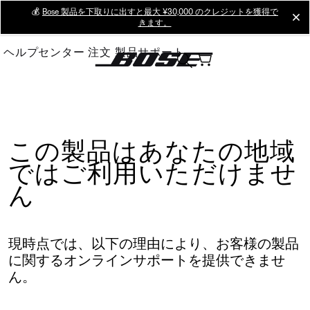
Skip
💰
Bose 製品を下取りに出すと最大 ¥30,000 のクレジットを獲得で
cl
きます。
to
Main
ヘルプセンター
注文
製品サポート
この製品はあなたの地域
ではご利用いただけませ
ん
現時点では、以下の理由により、お客様の製品
に関するオンラインサポートを提供できませ
ん。