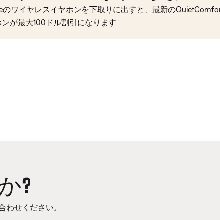
seのワイヤレスイヤホンを下取りに出すと、最新のQuietComfort 
ホンが最大100ドル割引になります
か?
合わせください。