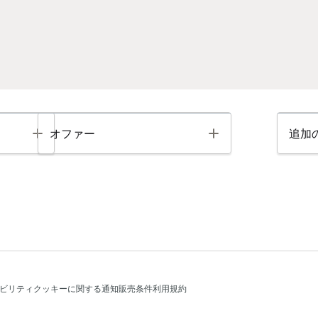
Toggle
Toggle
オファー
追加
ビリティ
クッキーに関する通知
販売条件
利用規約