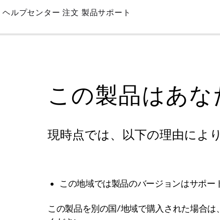
Skip
ヘルプセンター
注文
製品サポート
to
Main
この製品はあな
現時点では、以下の理由によ
この地域では製品のバージョンはサポー
この製品を別の国/地域で購入された場合は