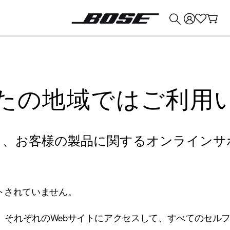
💰
Bose 製品を下取りに出すと最大 ¥30,000 のクレジットを獲得できます。
たの地域ではご利用
り、お客様の製品に関するオンラインサ
トされていません。
、それぞれのWebサイトにアクセスして、すべてのセル