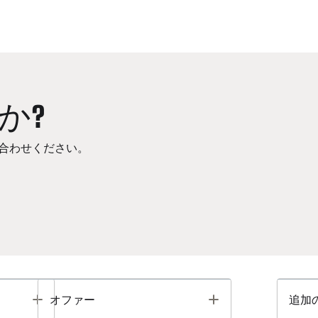
か?
合わせください。
Toggle
Toggle
オファー
追加