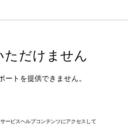
cl
いただけません
ポートを提供できません。
フサービスヘルプコンテンツにアクセスして