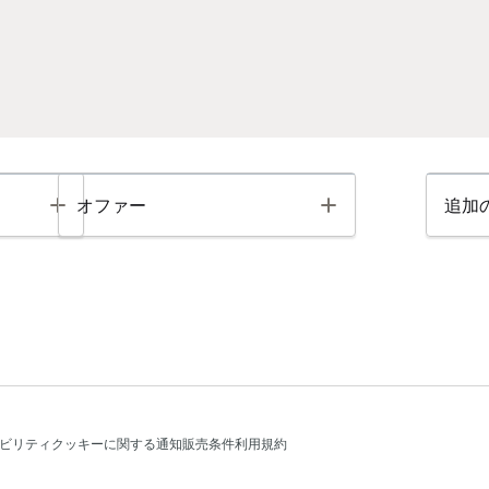
Toggle
Toggle
オファー
追加
ビリティ
クッキーに関する通知
販売条件
利用規約