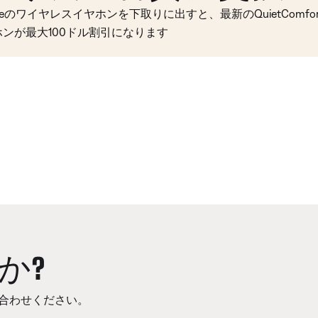
seのワイヤレスイヤホンを下取りに出すと、最新のQuietComfort 
ホンが最大100ドル割引になります
か?
合わせください。