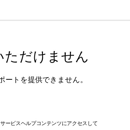
cl
いただけません
ポートを提供できません。
フサービスヘルプコンテンツにアクセスして