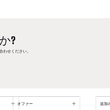
か?
合わせください。
Toggle
Toggle
オファー
追加