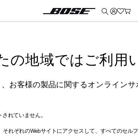
💰
Bose 製品を下取りに出すと最大 ¥30,000 のクレジットを獲得できます。
たの地域ではご利用
り、お客様の製品に関するオンラインサ
トされていません。
、それぞれのWebサイトにアクセスして、すべてのセル