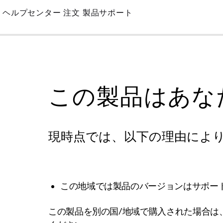
Skip
ヘルプセンター
注文
製品サポート
to
Main
この製品はあな
現時点では、以下の理由によ
この地域では製品のバージョンはサポー
この製品を別の国/地域で購入された場合は