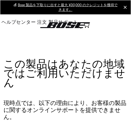
Skip
💰
Bose 製品を下取りに出すと最大 ¥30,000 のクレジットを獲得で
cl
きます。
to
Main
ヘルプセンター
注文
製品サポート
この製品はあなたの地域
ではご利用いただけませ
ん
現時点では、以下の理由により、お客様の製品
に関するオンラインサポートを提供できませ
ん。