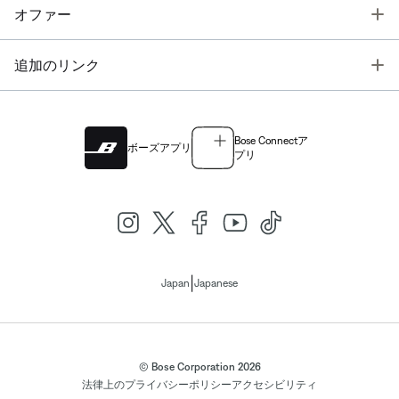
T
オファー
T
追加のリンク
Bose Connectア
ボーズアプリ
プリ
|
Japan
Japanese
© Bose Corporation 2026
法律上の
プライバシーポリシー
アクセシビリティ