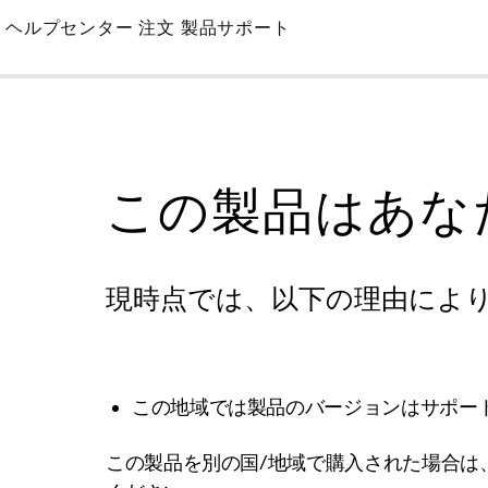
Skip
ヘルプセンター
注文
製品サポート
to
Main
この製品はあな
現時点では、以下の理由によ
この地域では製品のバージョンはサポー
この製品を別の国/地域で購入された場合は