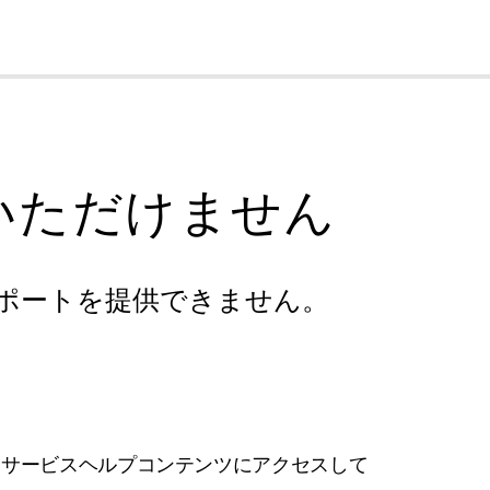
cl
いただけません
ポートを提供できません。
フサービスヘルプコンテンツにアクセスして