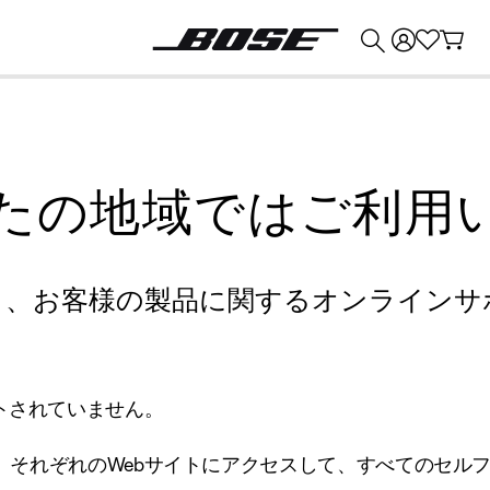
💰
Bose 製品を下取りに出すと最大 ¥30,000 のクレジットを獲得できます。
たの地域ではご利用
り、お客様の製品に関するオンラインサ
トされていません。
、それぞれのWebサイトにアクセスして、すべてのセル