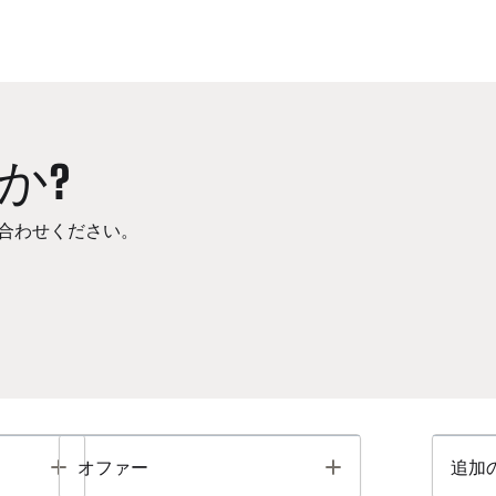
か?
合わせください。
Toggle
Toggle
オファー
追加