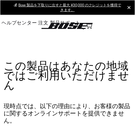
Skip
💰
Bose 製品を下取りに出すと最大 ¥30,000 のクレジットを獲得で
cl
きます。
to
Main
ヘルプセンター
注文
製品サポート
この製品はあなたの地域
ではご利用いただけませ
ん
現時点では、以下の理由により、お客様の製品
に関するオンラインサポートを提供できませ
ん。