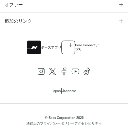
T
オファー
T
追加のリンク
Bose Connectア
ボーズアプリ
プリ
|
Japan
Japanese
© Bose Corporation 2026
法律上の
プライバシーポリシー
アクセシビリティ