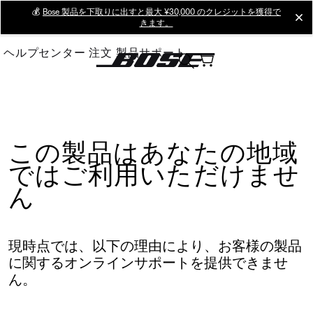
Skip
💰
Bose 製品を下取りに出すと最大 ¥30,000 のクレジットを獲得で
cl
きます。
to
Main
ヘルプセンター
注文
製品サポート
この製品はあなたの地域
ではご利用いただけませ
ん
現時点では、以下の理由により、お客様の製品
に関するオンラインサポートを提供できませ
ん。