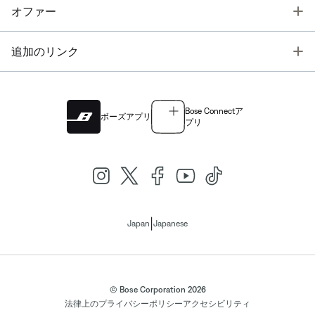
T
オファー
T
追加のリンク
Bose Connectア
ボーズアプリ
プリ
|
Japan
Japanese
© Bose Corporation 2026
法律上の
プライバシーポリシー
アクセシビリティ