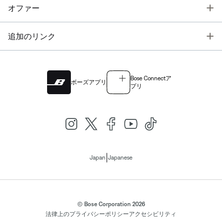
T
オファー
T
追加のリンク
Bose Connectア
ボーズアプリ
プリ
|
Japan
Japanese
© Bose Corporation 2026
法律上の
プライバシーポリシー
アクセシビリティ