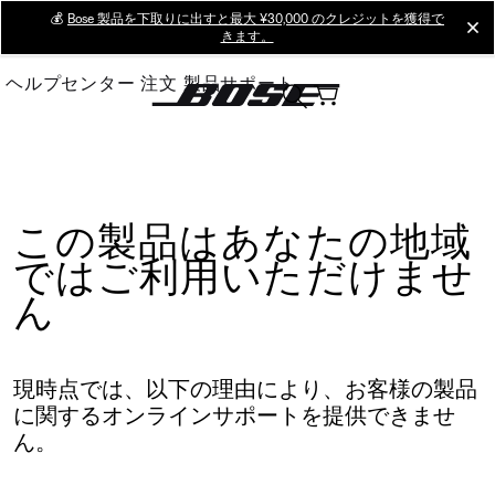
Skip
💰
Bose 製品を下取りに出すと最大 ¥30,000 のクレジットを獲得で
cl
きます。
to
Main
ヘルプセンター
注文
製品サポート
この製品はあなたの地域
ではご利用いただけませ
ん
現時点では、以下の理由により、お客様の製品
に関するオンラインサポートを提供できませ
ん。