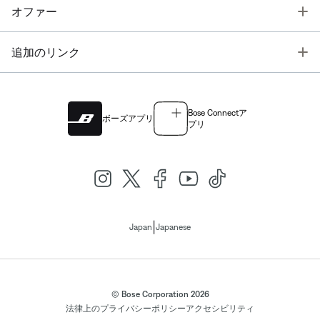
T
オファー
T
追加のリンク
Bose Connectア
ボーズアプリ
プリ
|
Japan
Japanese
© Bose Corporation 2026
法律上の
プライバシーポリシー
アクセシビリティ