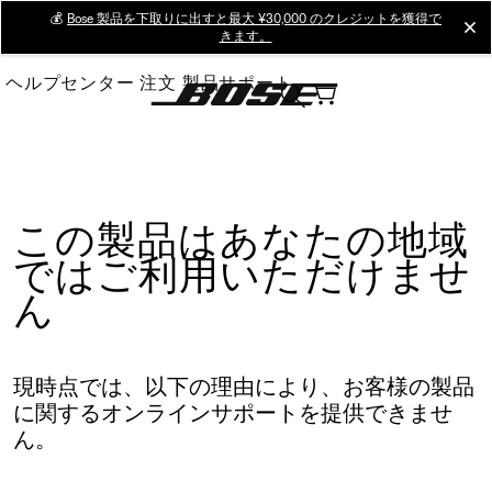
Skip
💰
Bose 製品を下取りに出すと最大 ¥30,000 のクレジットを獲得で
cl
きます。
to
Main
ヘルプセンター
注文
製品サポート
この製品はあなたの地域
ではご利用いただけませ
ん
現時点では、以下の理由により、お客様の製品
に関するオンラインサポートを提供できませ
ん。