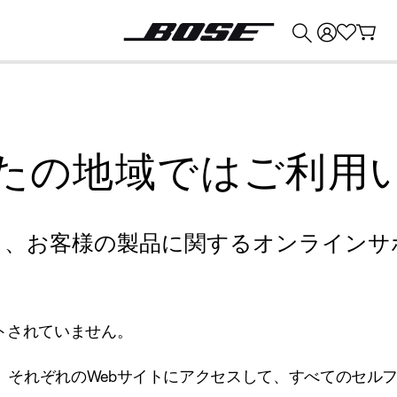
💰
Bose 製品を下取りに出すと最大 ¥30,000 のクレジットを獲得できます。
たの地域ではご利用
り、お客様の製品に関するオンラインサ
トされていません。
、それぞれのWebサイトにアクセスして、すべてのセル