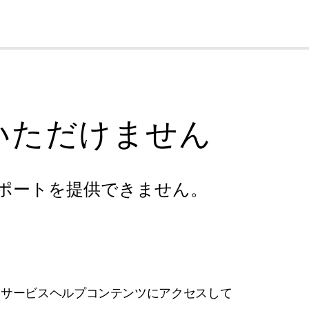
cl
いただけません
ポートを提供できません。
フサービスヘルプコンテンツにアクセスして