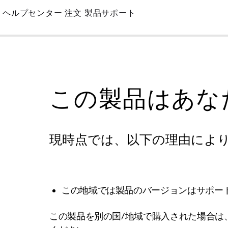
Skip
ヘルプセンター
注文
製品サポート
to
Main
この製品はあな
現時点では、以下の理由によ
この地域では製品のバージョンはサポー
この製品を別の国/地域で購入された場合は