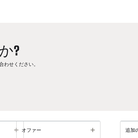
か?
合わせください。
Toggle
Toggle
オファー
追加