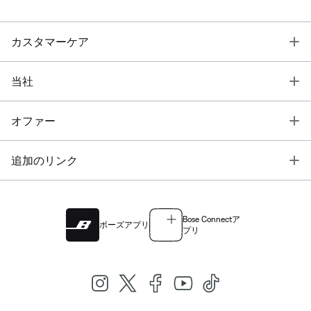
T
カスタマーケア
T
当社
T
オファー
T
追加のリンク
Bose Connectア
ボーズアプリ
プリ