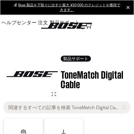
Skip
💰
Bose 製品を下取りに出すと最大 ¥30,000 のクレジットを獲得で
cl
きます。
to
Main
ヘルプセンター
注文
製品サポート
製品サポート
ToneMatch Digital
Cable