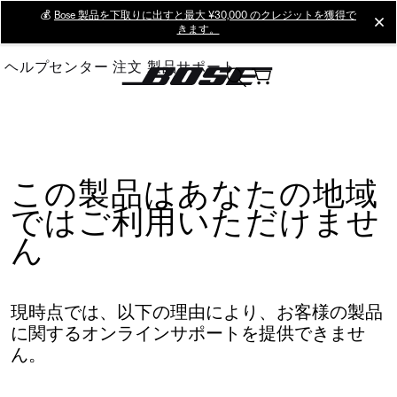
Skip
💰
Bose 製品を下取りに出すと最大 ¥30,000 のクレジットを獲得で
cl
きます。
to
Main
ヘルプセンター
注文
製品サポート
この製品はあなたの地域
ではご利用いただけませ
ん
現時点では、以下の理由により、お客様の製品
に関するオンラインサポートを提供できませ
ん。