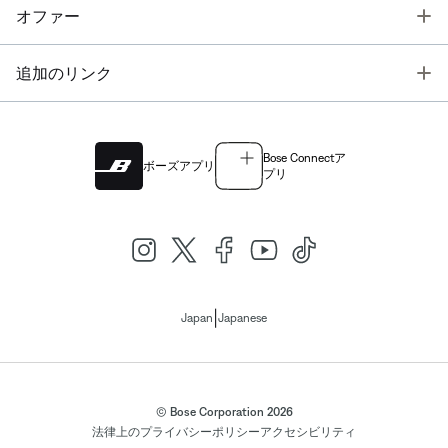
T
オファー
T
追加のリンク
Bose Connectア
ボーズアプリ
プリ
|
Japan
Japanese
© Bose Corporation 2026
法律上の
プライバシーポリシー
アクセシビリティ