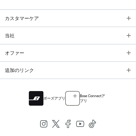
T
カスタマーケア
T
当社
T
オファー
T
追加のリンク
Bose Connectア
ボーズアプリ
プリ