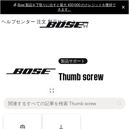
Skip
💰
Bose 製品を下取りに出すと最大 ¥30,000 のクレジットを獲得で
cl
きます。
to
Main
ヘルプセンター
注文
製品サポート
製品サポート
Thumb screw