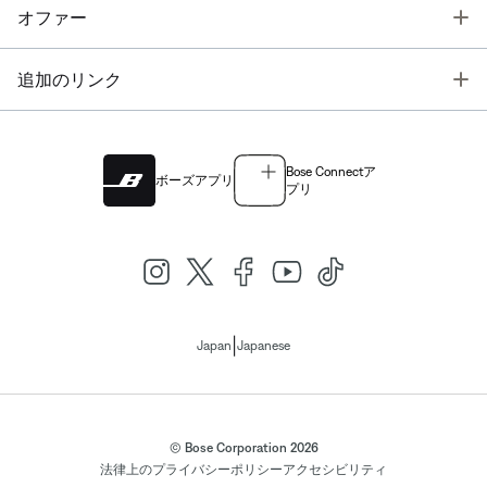
T
オファー
T
追加のリンク
Bose Connectア
ボーズアプリ
プリ
|
Japan
Japanese
© Bose Corporation 2026
法律上の
プライバシーポリシー
アクセシビリティ