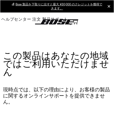
Skip
💰
Bose 製品を下取りに出すと最大 ¥30,000 のクレジットを獲得で
cl
きます。
to
Main
ヘルプセンター
注文
製品サポート
この製品はあなたの地域
ではご利用いただけませ
ん
現時点では、以下の理由により、お客様の製品
に関するオンラインサポートを提供できませ
ん。