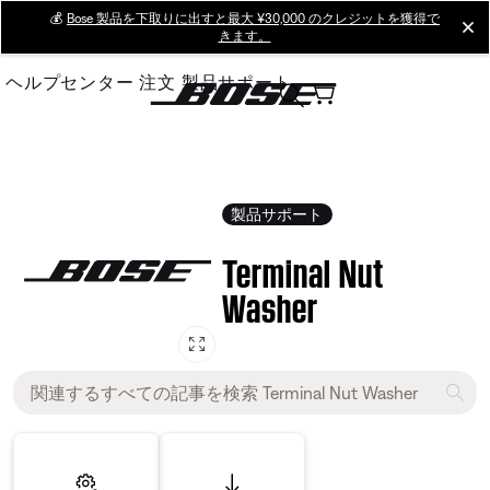
Skip
💰
Bose 製品を下取りに出すと最大 ¥30,000 のクレジットを獲得で
cl
きます。
to
Main
ヘルプセンター
注文
製品サポート
製品サポート
Terminal Nut
Washer