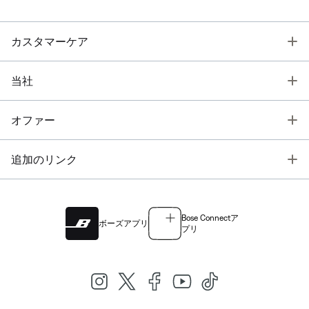
T
カスタマーケア
T
当社
T
オファー
T
追加のリンク
Bose Connectア
ボーズアプリ
プリ