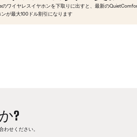
seのワイヤレスイヤホンを下取りに出すと、最新のQuietComfort 
ホンが最大100ドル割引になります
か?
合わせください。