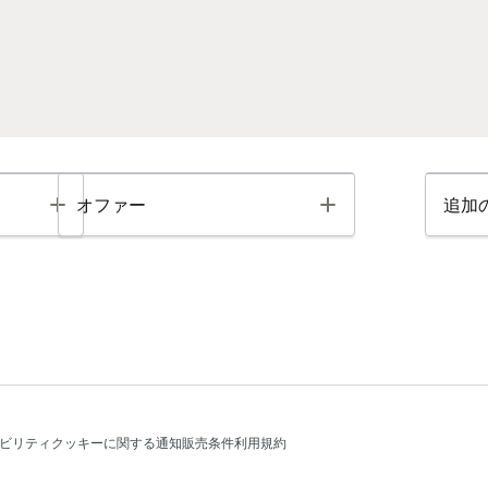
Toggle
Toggle
オファー
追加
ビリティ
クッキーに関する通知
販売条件
利用規約