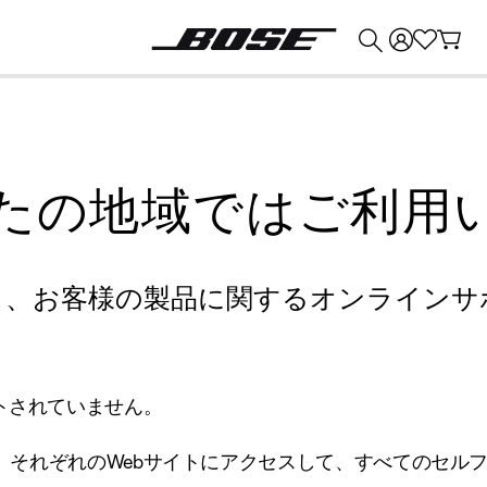
💰
Bose 製品を下取りに出すと最大 ¥30,000 のクレジットを獲得できます。
たの地域ではご利用
り、お客様の製品に関するオンラインサ
トされていません。
、それぞれのWebサイトにアクセスして、すべてのセル