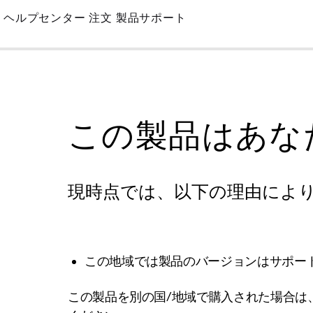
Skip
ヘルプセンター
注文
製品サポート
to
Main
この製品はあな
現時点では、以下の理由によ
この地域では製品のバージョンはサポー
この製品を別の国/地域で購入された場合は