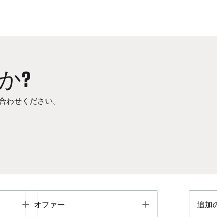
か?
合わせください。
Toggle
Toggle
オファー
追加