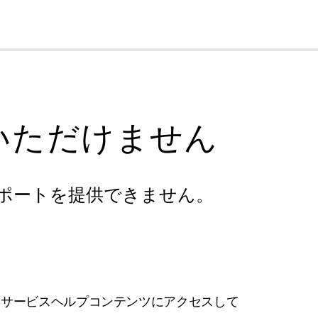
cl
いただけません
ポートを提供できません。
フサービスヘルプコンテンツにアクセスして