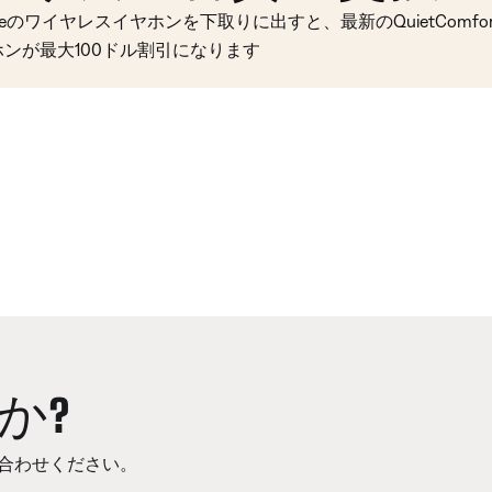
seのワイヤレスイヤホンを下取りに出すと、最新のQuietComfort 
ホンが最大100ドル割引になります
か?
合わせください。