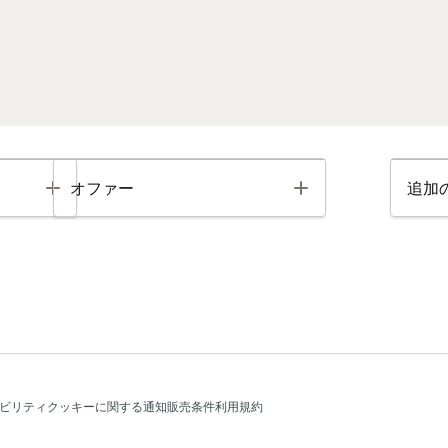
Toggle
Toggle
オファー
追加
ビリティ
クッキーに関する通知
販売条件
利用規約