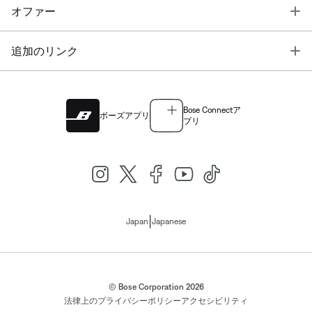
T
オファー
T
追加のリンク
Bose Connectア
ボーズアプリ
プリ
|
Japan
Japanese
© Bose Corporation 2026
法律上の
プライバシーポリシー
アクセシビリティ