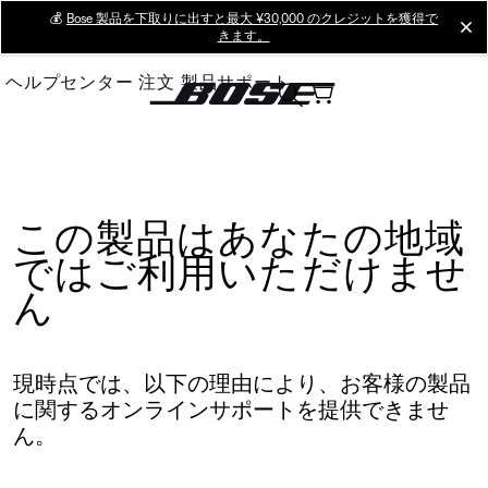
Skip
💰
Bose 製品を下取りに出すと最大 ¥30,000 のクレジットを獲得で
cl
きます。
to
Main
ヘルプセンター
注文
製品サポート
この製品はあなたの地域
ではご利用いただけませ
ん
現時点では、以下の理由により、お客様の製品
に関するオンラインサポートを提供できませ
ん。