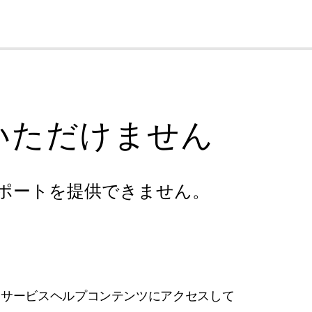
cl
いただけません
ポートを提供できません。
フサービスヘルプコンテンツにアクセスして