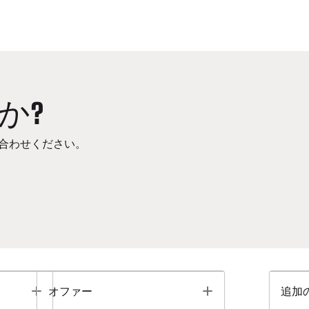
か?
合わせください。
Toggle
Toggle
オファー
追加