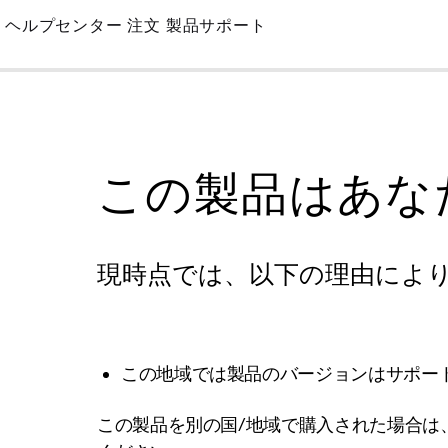
Skip
ヘルプセンター
注文
製品サポート
to
Main
この製品はあな
現時点では、以下の理由によ
この地域では製品のバージョンはサポー
この製品を別の国/地域で購入された場合は