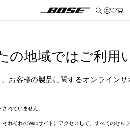
💰
Bose 製品を下取りに出すと最大 ¥30,000 のクレジットを獲得できます。
たの地域ではご利用
り、お客様の製品に関するオンラインサ
トされていません。
、それぞれのWebサイトにアクセスして、すべてのセル