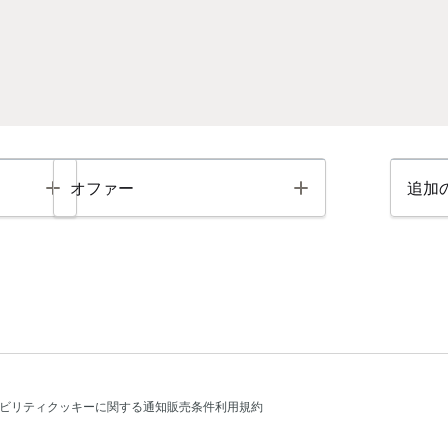
Toggle
Toggle
オファー
追加
ビリティ
クッキーに関する通知
販売条件
利用規約