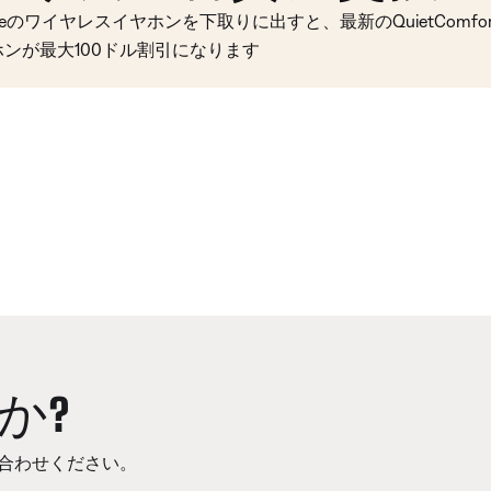
seのワイヤレスイヤホンを下取りに出すと、最新のQuietComfort 
ホンが最大100ドル割引になります
か?
合わせください。