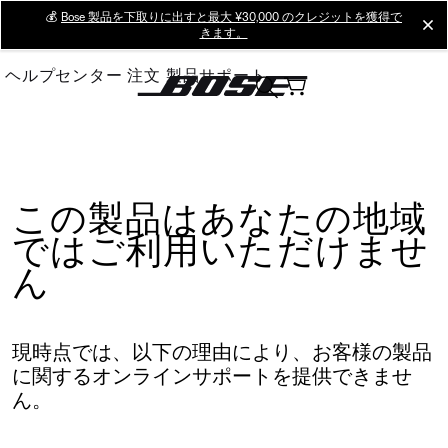
Skip
💰
Bose 製品を下取りに出すと最大 ¥30,000 のクレジットを獲得で
cl
きます。
to
Main
ヘルプセンター
注文
製品サポート
この製品はあなたの地域
ではご利用いただけませ
ん
現時点では、以下の理由により、お客様の製品
に関するオンラインサポートを提供できませ
ん。