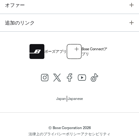
T
オファー
T
追加のリンク
Bose Connectア
ボーズアプリ
プリ
|
Japan
Japanese
© Bose Corporation 2026
法律上の
プライバシーポリシー
アクセシビリティ