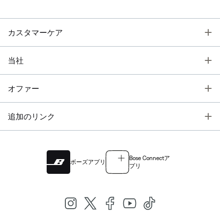
T
カスタマーケア
T
当社
T
オファー
T
追加のリンク
Bose Connectア
ボーズアプリ
プリ