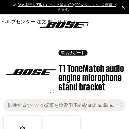
Skip
💰
Bose 製品を下取りに出すと最大 ¥30,000 のクレジットを獲得で
cl
きます。
to
Main
ヘルプセンター
注文
製品サポート
製品サポート
T1 ToneMatch audio
engine microphone
stand bracket