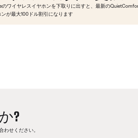
seのワイヤレスイヤホンを下取りに出すと、最新のQuietComfort 
ホンが最大100ドル割引になります
か?
合わせください。