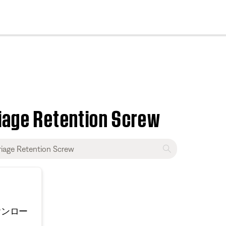
cl
riage Retention Screw
ウンロー