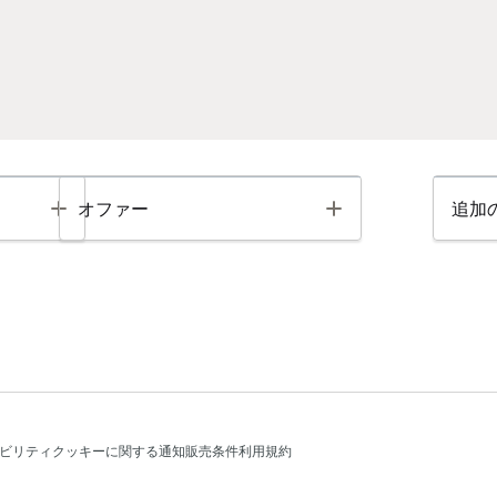
Toggle
Toggle
オファー
追加
ビリティ
クッキーに関する通知
販売条件
利用規約