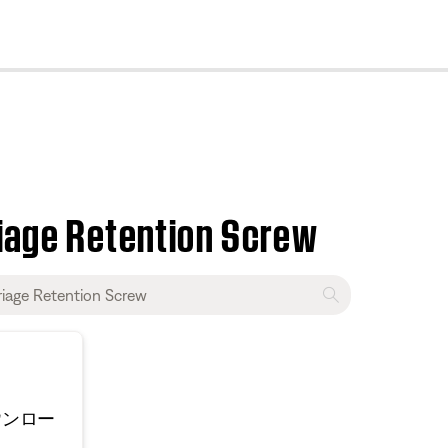
cl
riage Retention Screw
ウンロー