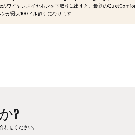
seのワイヤレスイヤホンを下取りに出すと、最新のQuietComfort 
ホンが最大100ドル割引になります
か?
合わせください。