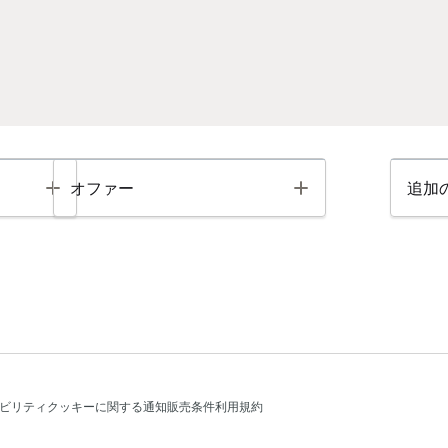
Toggle
Toggle
オファー
追加
ビリティ
クッキーに関する通知
販売条件
利用規約