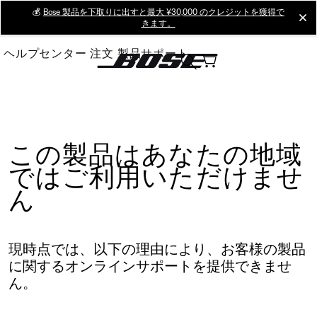
Skip
💰
Bose 製品を下取りに出すと最大 ¥30,000 のクレジットを獲得で
cl
きます。
to
Main
ヘルプセンター
注文
製品サポート
この製品はあなたの地域
ではご利用いただけませ
ん
現時点では、以下の理由により、お客様の製品
に関するオンラインサポートを提供できませ
ん。