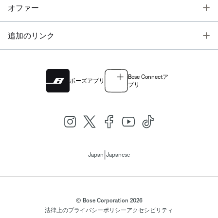
T
オファー
T
追加のリンク
Bose Connectア
ボーズアプリ
プリ
|
Japan
Japanese
© Bose Corporation 2026
法律上の
プライバシーポリシー
アクセシビリティ