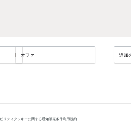
Toggle
Toggle
オファー
追加
ビリティ
クッキーに関する通知
販売条件
利用規約