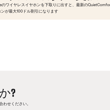
seのワイヤレスイヤホンを下取りに出すと、最新のQuietComfort 
ホンが最大100ドル割引になります
か?
合わせください。