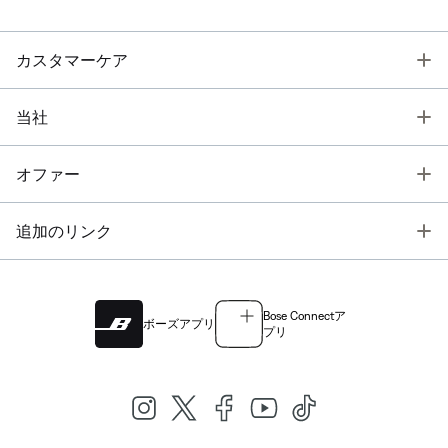
T
カスタマーケア
T
当社
T
オファー
T
追加のリンク
Bose Connectア
ボーズアプリ
プリ