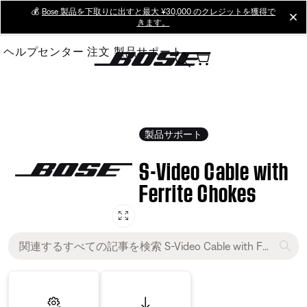
Skip
💰
Bose 製品を下取りに出すと最大 ¥30,000 のクレジットを獲得で
cl
きます。
to
Main
ヘルプセンター
注文
製品サポート
製品サポート
S-Video Cable with
Ferrite Chokes