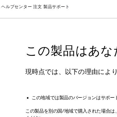
Skip
ヘルプセンター
注文
製品サポート
to
Main
この製品はあな
現時点では、以下の理由によ
この地域では製品のバージョンはサポー
この製品を別の国/地域で購入された場合は