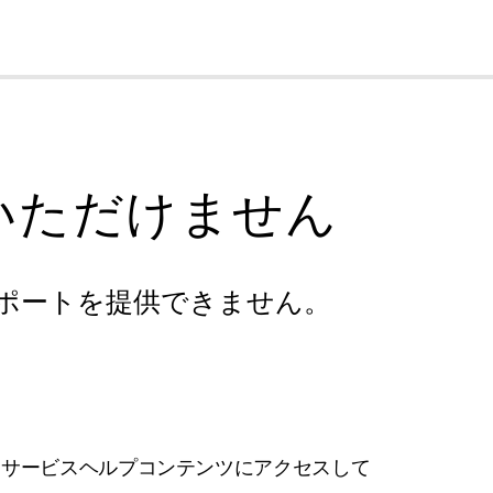
cl
いただけません
ポートを提供できません。
フサービスヘルプコンテンツにアクセスして