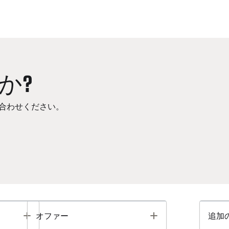
か?
合わせください。
Toggle
Toggle
オファー
追加