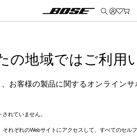
💰
Bose 製品を下取りに出すと最大 ¥30,000 のクレジットを獲得できます。
たの地域ではご利用
り、お客様の製品に関するオンラインサ
トされていません。
、それぞれのWebサイトにアクセスして、すべてのセル