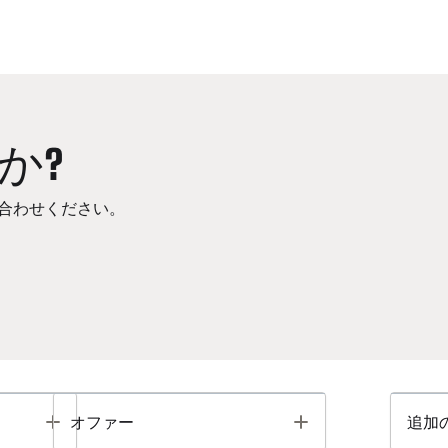
か?
合わせください。
Toggle
Toggle
オファー
追加