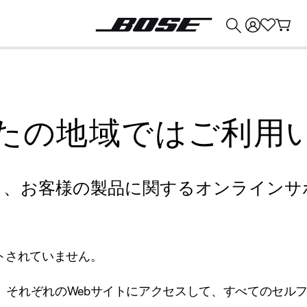
💰
Bose 製品を下取りに出すと最大 ¥30,000 のクレジットを獲得できます。
たの地域ではご利用
り、お客様の製品に関するオンラインサ
トされていません。
、それぞれのWebサイトにアクセスして、すべてのセル