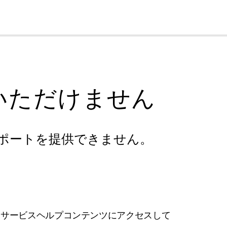
cl
いただけません
ポートを提供できません。
フサービスヘルプコンテンツにアクセスして