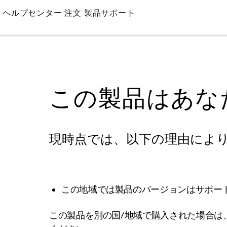
Skip
ヘルプセンター
注文
製品サポート
to
Main
この製品はあな
現時点では、以下の理由によ
この地域では製品のバージョンはサポー
この製品を別の国/地域で購入された場合は