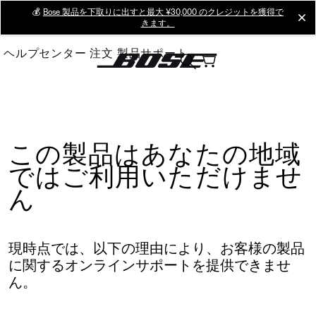
Skip
💰
Bose 製品を下取りに出すと最大 ¥30,000 のクレジットを獲得で
cl
きます。
to
Main
ヘルプセンター
注文
製品サポート
この製品はあなたの地域
ではご利用いただけませ
ん
現時点では、以下の理由により、お客様の製品
に関するオンラインサポートを提供できませ
ん。