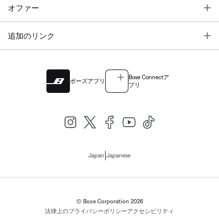
T
オファー
T
追加のリンク
Bose Connectア
ボーズアプリ
プリ
|
Japan
Japanese
© Bose Corporation 2026
法律上の
プライバシーポリシー
アクセシビリティ