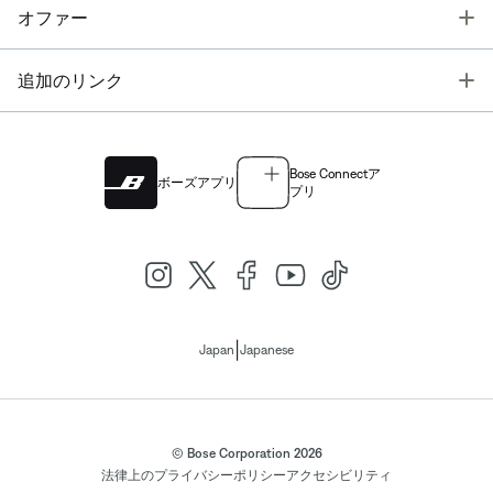
T
オファー
T
追加のリンク
Bose Connectア
ボーズアプリ
プリ
|
Japan
Japanese
© Bose Corporation 2026
法律上の
プライバシーポリシー
アクセシビリティ