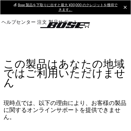
Skip
💰
Bose 製品を下取りに出すと最大 ¥30,000 のクレジットを獲得で
cl
きます。
to
Main
ヘルプセンター
注文
製品サポート
この製品はあなたの地域
ではご利用いただけませ
ん
現時点では、以下の理由により、お客様の製品
に関するオンラインサポートを提供できませ
ん。