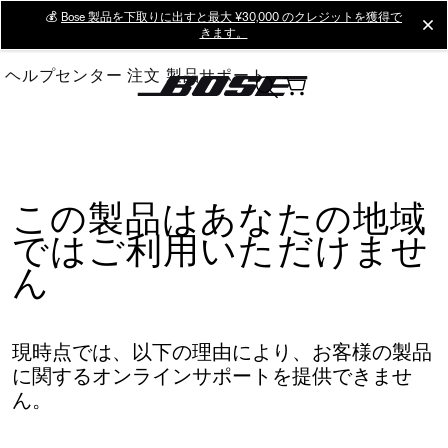
Skip
💰
Bose 製品を下取りに出すと最大 ¥30,000 のクレジットを獲得で
cl
きます。
to
Main
ヘルプセンター
注文
製品サポート
この製品はあなたの地域
ではご利用いただけませ
ん
現時点では、以下の理由により、お客様の製品
に関するオンラインサポートを提供できませ
ん。