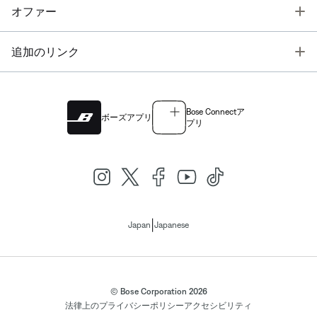
T
オファー
T
追加のリンク
Bose Connectア
ボーズアプリ
プリ
|
Japan
Japanese
© Bose Corporation 2026
法律上の
プライバシーポリシー
アクセシビリティ