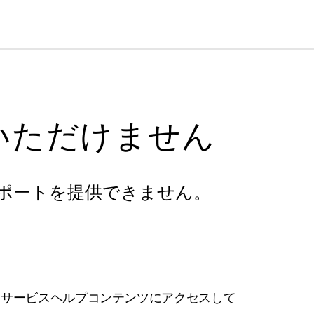
cl
いただけません
ポートを提供できません。
フサービスヘルプコンテンツにアクセスして