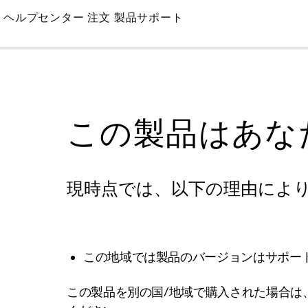
Skip
ヘルプセンター
注文
製品サポート
to
Main
この製品はあな
現時点では、以下の理由によ
この地域では製品のバージョンはサポー
この製品を別の国/地域で購入された場合は