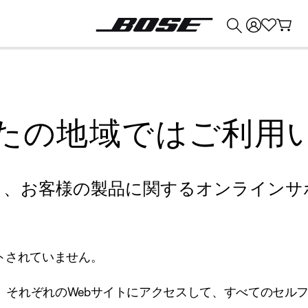
💰
Bose 製品を下取りに出すと最大 ¥30,000 のクレジットを獲得できます。
たの地域ではご利用
り、お客様の製品に関するオンラインサ
トされていません。
、それぞれのWebサイトにアクセスして、すべてのセル