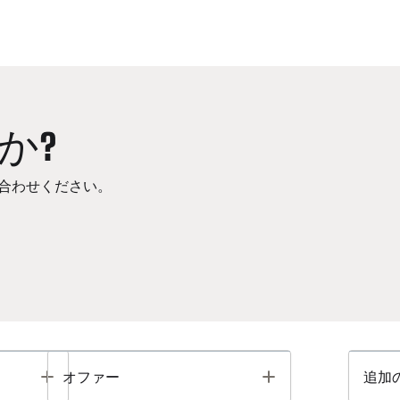
か?
合わせください。
Toggle
Toggle
オファー
追加