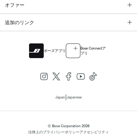
T
オファー
T
追加のリンク
Bose Connectア
ボーズアプリ
プリ
|
Japan
Japanese
© Bose Corporation 2026
法律上の
プライバシーポリシー
アクセシビリティ