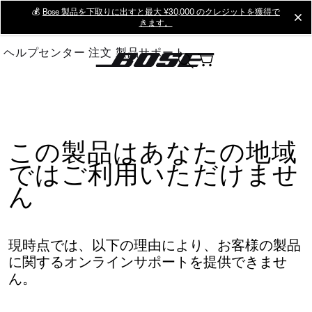
Skip
💰
Bose 製品を下取りに出すと最大 ¥30,000 のクレジットを獲得で
cl
きます。
to
Main
ヘルプセンター
注文
製品サポート
この製品はあなたの地域
ではご利用いただけませ
ん
現時点では、以下の理由により、お客様の製品
に関するオンラインサポートを提供できませ
ん。