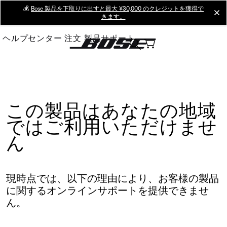
Skip
💰
Bose 製品を下取りに出すと最大 ¥30,000 のクレジットを獲得で
cl
きます。
to
Main
ヘルプセンター
注文
製品サポート
この製品はあなたの地域
ではご利用いただけませ
ん
現時点では、以下の理由により、お客様の製品
に関するオンラインサポートを提供できませ
ん。