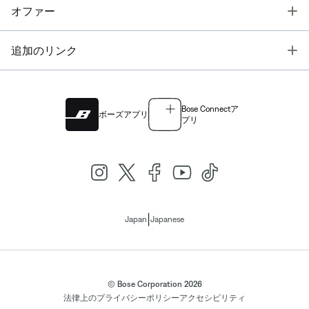
T
オファー
T
追加のリンク
Bose Connectア
ボーズアプリ
プリ
|
Japan
Japanese
© Bose Corporation 2026
法律上の
プライバシーポリシー
アクセシビリティ