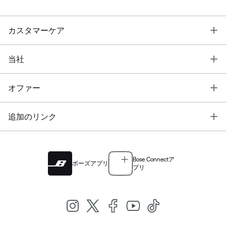
T
カスタマーケア
T
当社
T
オファー
T
追加のリンク
Bose Connectア
ボーズアプリ
プリ