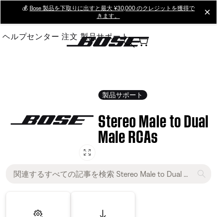
Skip
💰
Bose 製品を下取りに出すと最大 ¥30,000 のクレジットを獲得で
cl
きます。
to
Main
ヘルプセンター
注文
製品サポート
製品サポート
Stereo Male to Dual
Male RCAs