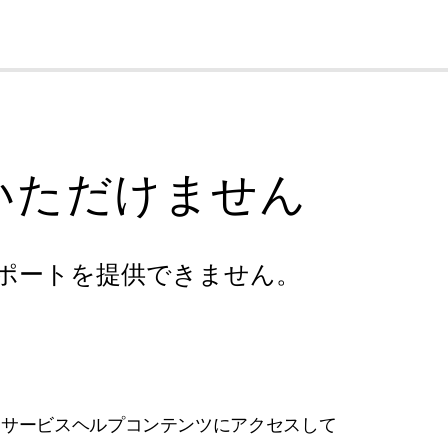
cl
いただけません
ポートを提供できません。
フサービスヘルプコンテンツにアクセスして