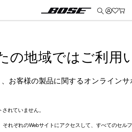
💰
Bose 製品を下取りに出すと最大 ¥30,000 のクレジットを獲得できます。
たの地域ではご利用
り、お客様の製品に関するオンラインサ
トされていません。
、それぞれのWebサイトにアクセスして、すべてのセル