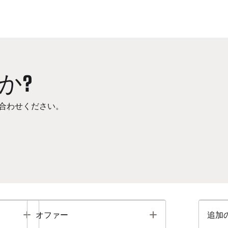
か?
合わせください。
Toggle
Toggle
オファー
追加