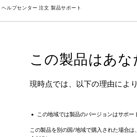
Skip
ヘルプセンター
注文
製品サポート
to
Main
この製品はあな
現時点では、以下の理由によ
この地域では製品のバージョンはサポー
この製品を別の国/地域で購入された場合は