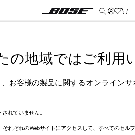
💰
Bose 製品を下取りに出すと最大 ¥30,000 のクレジットを獲得できます。
たの地域ではご利用
り、お客様の製品に関するオンラインサ
トされていません。
、それぞれのWebサイトにアクセスして、すべてのセル