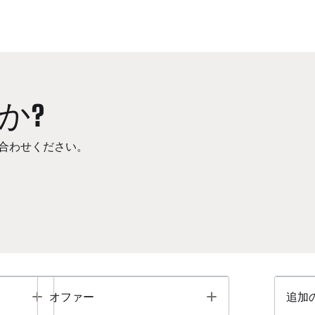
か?
合わせください。
Toggle
Toggle
オファー
追加