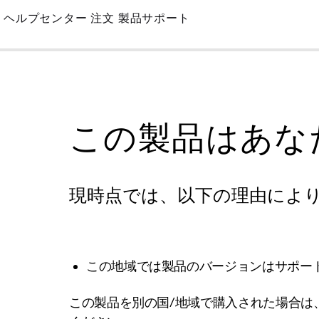
Skip
ヘルプセンター
注文
製品サポート
to
Main
この製品はあな
現時点では、以下の理由によ
この地域では製品のバージョンはサポー
この製品を別の国/地域で購入された場合は