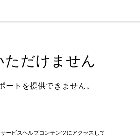
cl
いただけません
ポートを提供できません。
フサービスヘルプコンテンツにアクセスして