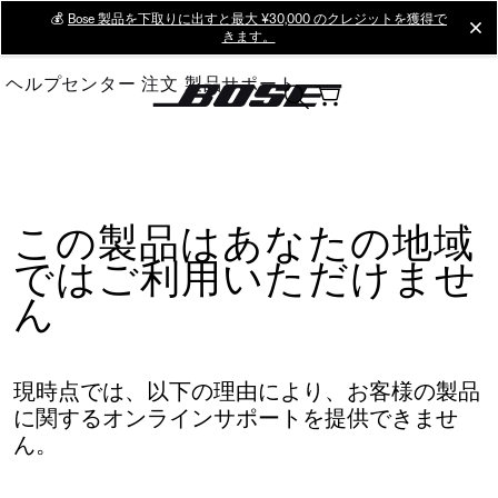
Skip
💰
Bose 製品を下取りに出すと最大 ¥30,000 のクレジットを獲得で
cl
きます。
to
Main
ヘルプセンター
注文
製品サポート
この製品はあなたの地域
ではご利用いただけませ
ん
現時点では、以下の理由により、お客様の製品
に関するオンラインサポートを提供できませ
ん。