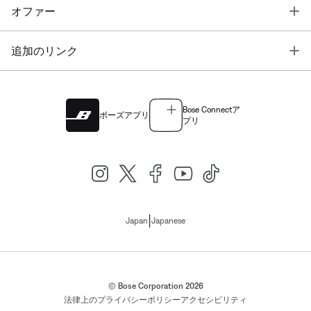
T
オファー
T
追加のリンク
Bose Connectア
ボーズアプリ
プリ
|
Japan
Japanese
© Bose Corporation 2026
法律上の
プライバシーポリシー
アクセシビリティ