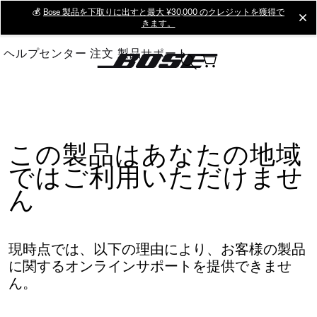
Skip
💰
Bose 製品を下取りに出すと最大 ¥30,000 のクレジットを獲得で
cl
きます。
to
Main
ヘルプセンター
注文
製品サポート
この製品はあなたの地域
ではご利用いただけませ
ん
現時点では、以下の理由により、お客様の製品
に関するオンラインサポートを提供できませ
ん。