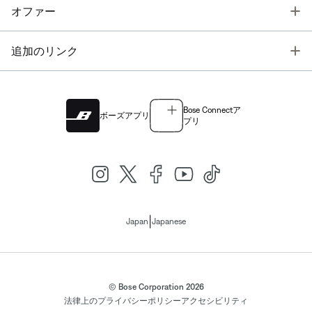
T
オファー
T
追加のリンク
Bose Connectア
ボーズアプリ
プリ
|
Japan
Japanese
© Bose Corporation 2026
法律上の
プライバシーポリシー
アクセシビリティ